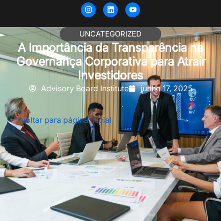
UNCATEGORIZED
A Importância da Transparência na
Governança Corporativa para Atrair
Investidores
Advisory Board Institute
junho 17, 2025
voltar para página inicial