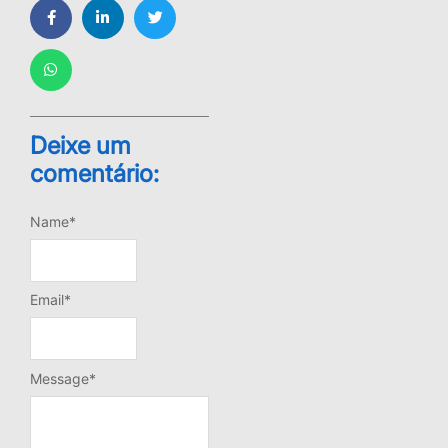
Deixe um
comentário:
Leave a Reply
Name
*
Email
*
Message
*