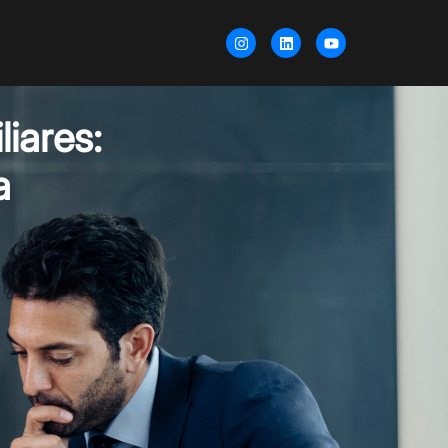
iares:
a