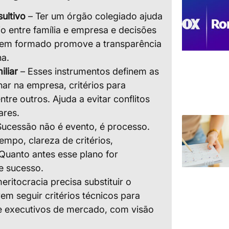
ultivo
– Ter um órgão colegiado ajuda
rio entre família e empresa e decisões
bem formado promove a transparência
na.
iliar
– Esses instrumentos definem as
ar na empresa, critérios para
ntre outros. Ajuda a evitar conflitos
ares.
ucessão não é evento, é processo.
mpo, clareza de critérios,
uanto antes esse plano for
e sucesso.
eritocracia precisa substituir o
em seguir critérios técnicos para
e executivos de mercado, com visão