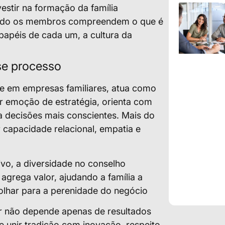
vestir na formação da família
uando os membros compreendem o que é
papéis de cada um, a cultura da
se processo
te em empresas familiares, atua como
rar emoção de estratégia, orienta com
a decisões mais conscientes. Mais do
er capacidade relacional, empatia e
ivo, a diversidade no conselho
 agrega valor, ajudando a família a
 olhar para a perenidade do negócio
r não depende apenas de resultados
e unir tradição com inovação, respeito