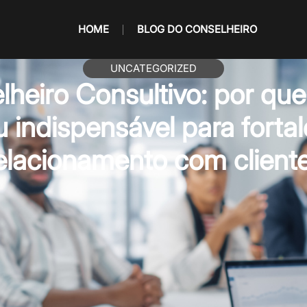
HOME
BLOG DO CONSELHEIRO
UNCATEGORIZED
heiro Consultivo: por que
u indispensável para fortal
elacionamento com client