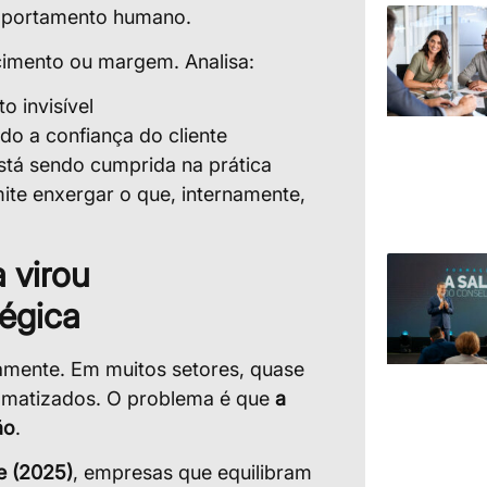
mportamento humano.
scimento ou margem. Analisa:
o invisível
do a confiança do cliente
tá sendo cumprida na prática
te enxergar o que, internamente,
 virou
tégica
amente. Em muitos setores, quase
tomatizados. O problema é que
a
ão
.
e (2025)
, empresas que equilibram