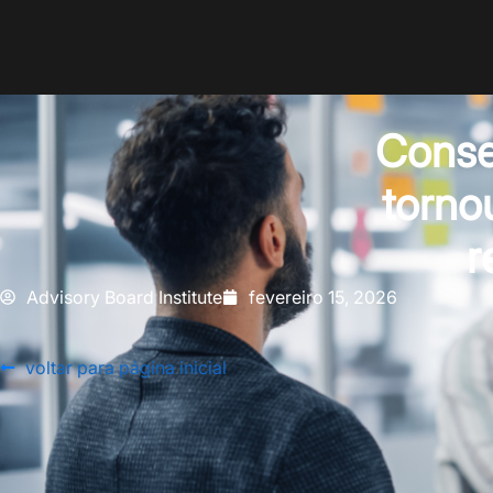
Consel
torno
r
Advisory Board Institute
fevereiro 15, 2026
voltar para página inicial