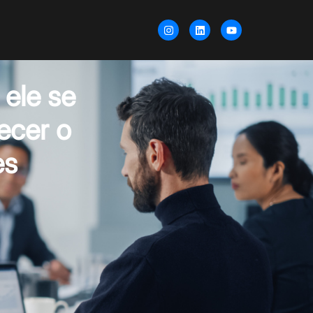
 ele se
ecer o
es