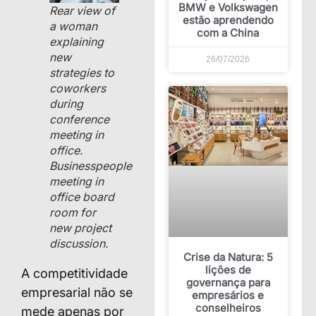
BMW e Volkswagen
Rear view of
estão aprendendo
a woman
com a China
explaining
new
26/07/2026
strategies to
coworkers
during
conference
meeting in
office.
Businesspeople
meeting in
office board
room for
new project
discussion.
Crise da Natura: 5
lições de
A competitividade
governança para
empresarial não se
empresários e
conselheiros
mede apenas por