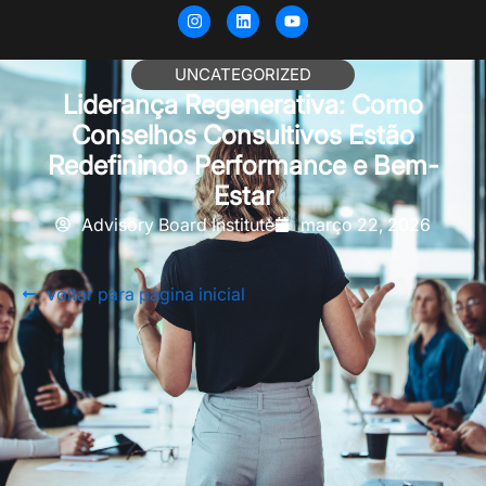
UNCATEGORIZED
Liderança Regenerativa: Como
Conselhos Consultivos Estão
Redefinindo Performance e Bem-
Estar
Advisory Board Institute
março 22, 2026
voltar para página inicial