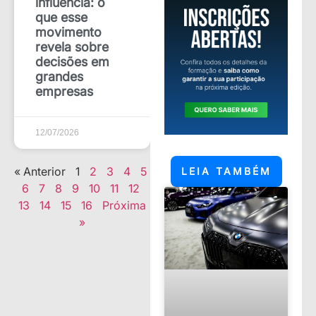
influência: o
que esse
movimento
revela sobre
decisões em
grandes
empresas
12/07/2026
« Anterior
1
2
3
4
5
LEIA TAMBÉM
6
7
8
9
10
11
12
13
14
15
16
Próxima
»